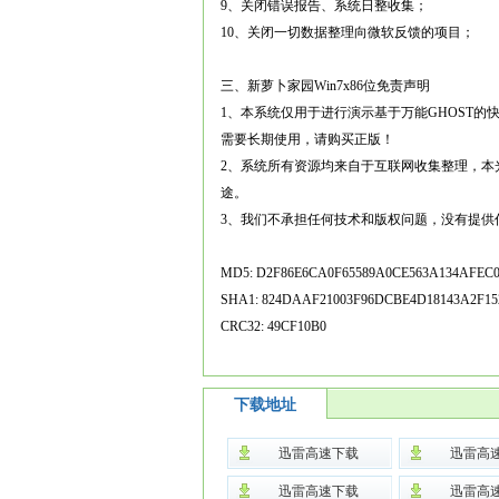
9、关闭错误报告、系统日整收集；
10、关闭一切数据整理向微软反馈的项目；
三、新萝卜家园Win7x86位免责声明
1、本系统仅用于进行演示基于万能GHOST的
需要长期使用，请购买正版！
2、系统所有资源均来自于互联网收集整理，本
途。
3、我们不承担任何技术和版权问题，没有提供
MD5: D2F86E6CA0F65589A0CE563A134AFEC
SHA1: 824DAAF21003F96DCBE4D18143A2F15
CRC32: 49CF10B0
下载地址
迅雷高速下载
迅雷高
迅雷高速下载
迅雷高