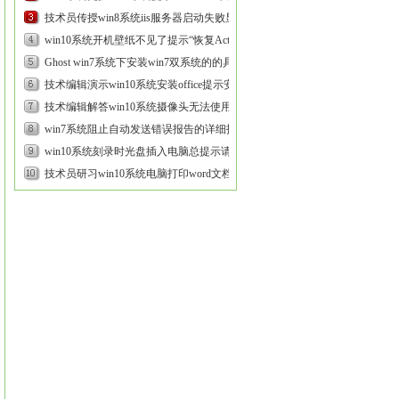
无法验证数字签名的方...
技术员传授win8系统iis服务器启动失败显示
不支持此接口的办法...
win10系统开机壁纸不见了提示“恢复Active
desktop”的修复步骤...
Ghost win7系统下安装win7双系统的的具体
技巧...
技术编辑演示win10系统安装office提示安装
语言不受系统支持的技巧...
技术编辑解答win10系统摄像头无法使用的
教程...
win7系统阻止自动发送错误报告的详细技
巧...
win10系统刻录时光盘插入电脑总提示请插
入光盘的恢复方案...
技术员研习win10系统电脑打印word文档会
出现内容不全的方法...