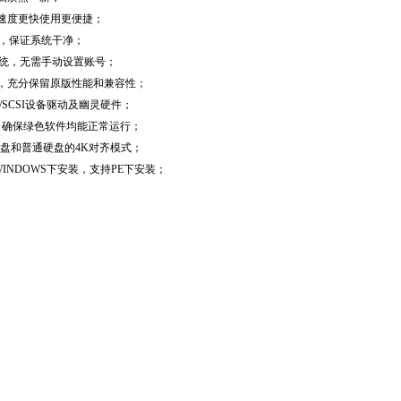
速度更快使用更便捷；
序，保证系统干净；
登录系统，无需手动设置账号；
，充分保留原版性能和兼容性；
/SCSI设备驱动及幽灵硬件；
持文件，确保绿色软件均能正常运行；
固态硬盘和普通硬盘的4K对齐模式；
WINDOWS下安装，支持PE下安装；
；