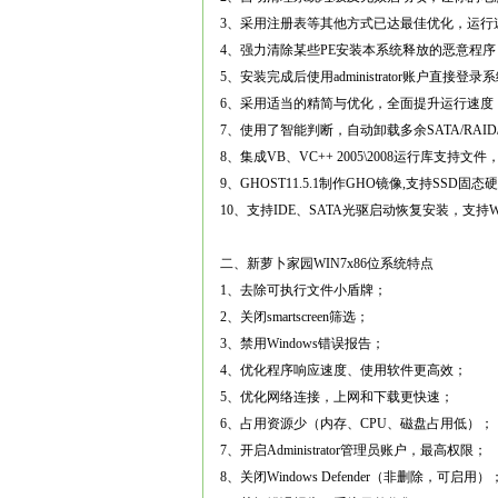
3、采用注册表等其他方式已达最佳优化，运行
4、强力清除某些PE安装本系统释放的恶意程
5、安装完成后使用administrator账户直接
6、采用适当的精简与优化，全面提升运行速度
7、使用了智能判断，自动卸载多余SATA/RAID
8、集成VB、VC++ 2005\2008运行库支
9、GHOST11.5.1制作GHO镜像,支持SSD
10、支持IDE、SATA光驱启动恢复安装，支持
二、新萝卜家园WIN7x86位系统特点
1、去除可执行文件小盾牌；
2、关闭smartscreen筛选；
3、禁用Windows错误报告；
4、优化程序响应速度、使用软件更高效；
5、优化网络连接，上网和下载更快速；
6、占用资源少（内存、CPU、磁盘占用低）；
7、开启Administrator管理员账户，最高权限；
8、关闭Windows Defender（非删除，可启用）