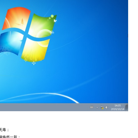
无毒；
脑焕然一新；