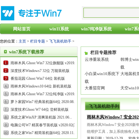
网站首页
win11系统
win7纯净版系统
win7
您的位置：
主页
>
栏目专题
>
飞飞装机助手
>
win7系统下载推荐
栏目专题推荐
云净重装系统
韩博士wi
雨林木风 Ghost Win7 32位旗舰版 v2019.05...
载
深度技术Windows7 32位 万能装机版
小白菜win10系统下
大地装机
2021.09...
番茄花园 Ghost Win7 64位 装机版
载
v2019.08...
雨林木风Windows10 64位 新机装机版
大番茄官网
天空win
2020.07...
雨林木风 Ghost Win7 32位纯净版 v2019.09...
萝卜家园Win7 经典装机版64位 2020.08...
飞飞装机助手列
深度技术Ghost W7 64位 尝鲜装机版
表
雨林木风Window7 安全20
v2020.03...
系统之家WinXP 清爽装机版 2021.06...
雨林木风Window7 安全20
电脑公司W7 精英春节装机版 v2020.02(32
统维护工具，加上系统独有人性化
位)...
系统之家Win7 精简装机版64位 2020.11...
更新日期：2019-12-29 软件