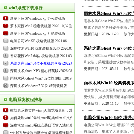
win7系统下载排行
雨林木风Ghost Win7 32位
新萝卜家园Windows xp 办公装机版
雨林木风Ghost Win7 32
2021.03...
萝卜家园Win7 稳定装机版 2020.10(32位)...
集成了最新的各种硬件驱动，首次
新萝卜家园Windows xp 万能装机版
更新日期：2019-11-29 软件
2020.10...
电脑公司WinXP 极速装机版 2021.06...
系统之家Ghost Win7 64位
深度技术Win10 优化装机版32位 2020.07...
系统之家Ghost Win7 64
番茄花园Win7 64位 极速装机版 2021.03...
和安装，采用通过微软数字签名认
系统之家win7 64位不死机共享版v2022.03
...
更新日期：2021-05-11 软件
深度技术ghost XP3 精心精英版v2026.08
...
雨林木风 Ghost Win7 32位旗舰版 v2019.05...
雨林木风Win10 经典装机版 20
深度技术Windows7 32位 精简装机版
雨林木风Win10 经典装机版 
2020.09...
更快速。,减少开机滚动条的滚动
电脑系统教程推荐
更新日期：2020-11-16 软件
微软表示将暂停win7 pC预览版更新：准备
电脑公司Win10 64位 增强
推送UUp的修复方案...
如何处理win10系统excel词典xllex.dll文件丢
电脑公司Win10 64位 增强
失或损坏的方法...
深度恢复win10系统安装日语输入法的步
自动清除，集成了大量驱动，也可
骤...
win10系统设置电脑允许桌面远程连接的具