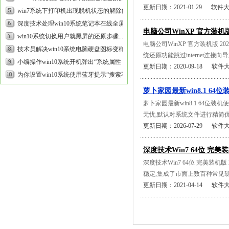
更新日期：2021-01.29 软件
体步骤...
win7系统下打印机出现脱机状态的解除的步
骤介绍...
深度技术处理win10系统笔记本在线全屏看
电脑公司WinXP 官方装机版 2
电影时出现白屏的方案...
win10系统切换用户就黑屏的还原步骤...
电脑公司WinXP 官方装机版 202
技术员解决win10系统电脑硬盘图标变样的
统还原功能跳过internet连接向
方案...
小编操作win10系统开机弹出“系统属性，由
更新日期：2020-09-18 软件
于启动计算机时出现了页面...
为你设置win10系统使用蓝牙提示“搜索不到
设备”的步骤...
萝卜家园最新win8.1 64位装
萝卜家园最新win8.1 64位装
无忧,默认对系统文件进行精简优化
更新日期：2026-07-29 软件
深度技术Win7 64位 完美装机
深度技术Win7 64位 完美装
稳定,集成了市面上数百种常见硬
更新日期：2021-04-14 软件