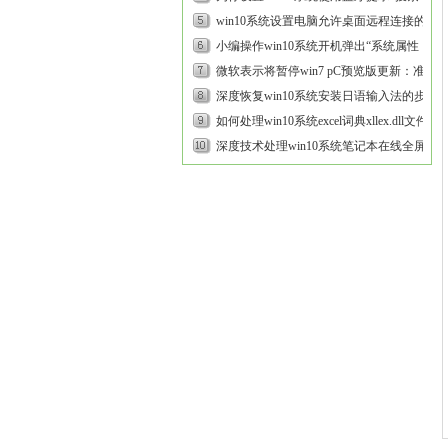
设备”的步骤...
win10系统设置电脑允许桌面远程连接的具
体步骤...
小编操作win10系统开机弹出“系统属性，由
于启动计算机时出现了页面...
微软表示将暂停win7 pC预览版更新：准备
推送UUp的修复方案...
深度恢复win10系统安装日语输入法的步
骤...
如何处理win10系统excel词典xllex.dll文件丢
失或损坏的方法...
深度技术处理win10系统笔记本在线全屏看
电影时出现白屏的方案...