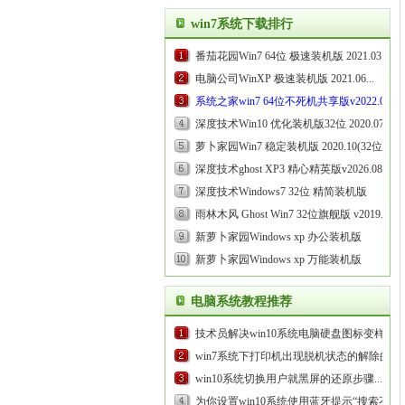
位)...
win7系统下载排行
番茄花园Win7 64位 极速装机版 2021.03...
电脑公司WinXP 极速装机版 2021.06...
系统之家win7 64位不死机共享版v2022.03
...
深度技术Win10 优化装机版32位 2020.07...
萝卜家园Win7 稳定装机版 2020.10(32位)...
深度技术ghost XP3 精心精英版v2026.08
...
深度技术Windows7 32位 精简装机版
2020.09...
雨林木风 Ghost Win7 32位旗舰版 v2019.05...
新萝卜家园Windows xp 办公装机版
2021.03...
新萝卜家园Windows xp 万能装机版
2020.10...
电脑系统教程推荐
技术员解决win10系统电脑硬盘图标变样的
方案...
win7系统下打印机出现脱机状态的解除的步
骤介绍...
win10系统切换用户就黑屏的还原步骤...
为你设置win10系统使用蓝牙提示“搜索不到