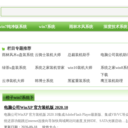
win7纯净版系统
win7系统
雨林木风系统
深度技术系统
栏目专题推荐
雨林风木u盘装系统
云骑士装机大师
总裁装机助手
电脑公司装机助
绿茶u盘装系统
系统之家装机管家
win10装机大师
系统之家win8系
下载
云净装机大师
韩博士系统
黑鲨重装系统
鹰王装机助理
橙子win7系统下
载列表
电脑公司WinXP 官方装机版 2020.10
电脑公司WinXP 官方装机版 2020.10集成AdobeFlash Player最新版、集成VB
统还原功能跳过internet连接向导加快局域网访问速度,支持IDE、SATA光驱启动.....
更新日期：2020-09-18 软件大小：