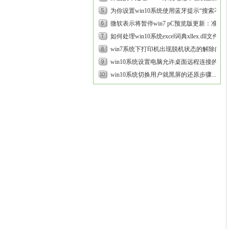
电影时出现白屏的方案...
为你设置win10系统使用蓝牙提示“搜索不到
设备”的步骤...
微软表示将暂停win7 pC预览版更新：准备
推送UUp的修复方案...
如何处理win10系统excel词典xllex.dll文件丢
失或损坏的方法...
win7系统下打印机出现脱机状态的解除的步
骤介绍...
win10系统设置电脑允许桌面远程连接的具
体步骤...
win10系统切换用户就黑屏的还原步骤...