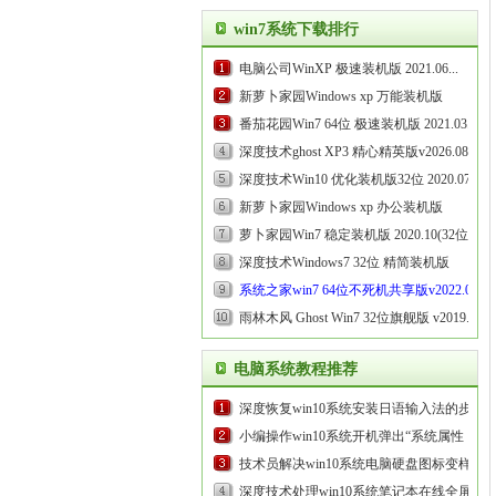
2020.07...
win7系统下载排行
电脑公司WinXP 极速装机版 2021.06...
新萝卜家园Windows xp 万能装机版
2020.10...
番茄花园Win7 64位 极速装机版 2021.03...
深度技术ghost XP3 精心精英版v2026.08
...
深度技术Win10 优化装机版32位 2020.07...
新萝卜家园Windows xp 办公装机版
2021.03...
萝卜家园Win7 稳定装机版 2020.10(32位)...
深度技术Windows7 32位 精简装机版
2020.09...
系统之家win7 64位不死机共享版v2022.03
...
雨林木风 Ghost Win7 32位旗舰版 v2019.05...
电脑系统教程推荐
深度恢复win10系统安装日语输入法的步
骤...
小编操作win10系统开机弹出“系统属性，由
于启动计算机时出现了页面...
技术员解决win10系统电脑硬盘图标变样的
方案...
深度技术处理win10系统笔记本在线全屏看