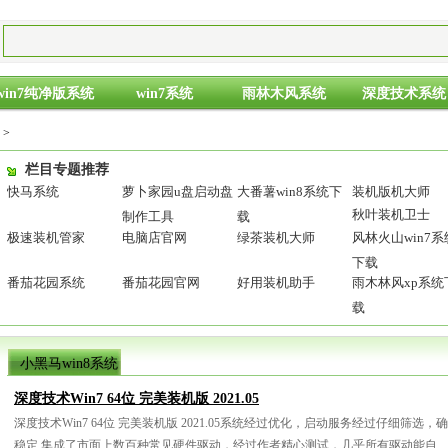
win7纯净版系统
win7系统
雨林木风系统
深度技术系统
>
栏目专题推荐
快马系统
萝卜家园u盘启动盘
大番薯win8系统下
装机版机大师
秋叶装机卫士
制作工具
载
极速装机管家
电脑店官网
绿茶装机大师
风林火山win7系
下载
番茄花园系统
番茄花园官网
好用装机助手
雨木林风xp系统
载
小黑马win8系统
下载列表
深度技术Win7 64位 完美装机版 2021.05
深度技术Win7 64位 完美装机版 2021.05系统经过优化，启动服务经过仔细筛
稳定,集成了市面上数百种常见硬件驱动，经过作者精心测试，几乎所有驱动能自....