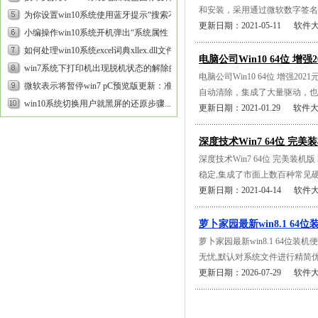
和安装，采用通过微软数字签名认
方案...
为你设置win10系统使用蓝牙提示“搜索不到
更新日期：2021-05-11 软件
设备”的步骤...
小编操作win10系统开机弹出“系统属性，由
于启动计算机时出现了页面...
如何处理win10系统excel词典xllex.dll文件丢
电脑公司Win10 64位 增强
失或损坏的方法...
win7系统下打印机出现脱机状态的解除的步
电脑公司Win10 64位 增强
骤介绍...
微软表示将暂停win7 pC预览版更新：准备
自动清除，集成了大量驱动，也可
推送UUp的修复方案...
win10系统切换用户就黑屏的还原步骤...
更新日期：2021-01.29 软件
深度技术Win7 64位 完美装机
深度技术Win7 64位 完美装
稳定,集成了市面上数百种常见硬
更新日期：2021-04-14 软件
萝卜家园最新win8.1 64位装
萝卜家园最新win8.1 64位装
无忧,默认对系统文件进行精简优化
更新日期：2026-07-29 软件