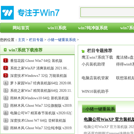
网站首页
win11系统
win7纯净版系统
win7
您的位置：
主页
>
栏目专题
>
小猪一键重装系统
>
win7系统下载推荐
栏目专题推荐
鹰王win7系统下载
魔法猪u
番茄花园 Ghost Win7 64位 装机版
小兵装机助理
得得win
v2019.08...
系统之家WinXP 清爽装机版 2021.06...
深度技术Windows7 32位 万能装机版
电脑店装机管家
联想装机
2021.09...
萝卜家园Win7 经典装机版64位 2020.08...
系统之家Win7 精简装机版64位 2020.11...
WIN10装机助手
雨林木风Windows10 64位 新机装机版
2020.07...
雨林木风 Ghost Win7 32位旗舰版 v2019.05...
小猪一键重装系
电脑公司W7 精英春节装机版 v2020.02(32
统列表
电脑公司WinXP 官方装机版 2
位)...
深度技术Ghost W7 64位 尝鲜装机版
电脑公司WinXP 官方装机版 202
v2020.03...
雨林木风 Ghost Win7 32位纯净版 v2019.09...
统还原功能跳过internet连接向