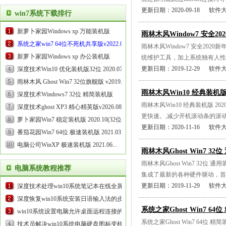
更新日期：2020-09-18 软件
win7系统下载排行
新萝卜家园Windows xp 万能装机版
雨林木风Window7 安全20
2020.10...
系统之家win7 64位不死机共享版v2022.03
...
雨林木风Window7 安全20
新萝卜家园Windows xp 办公装机版
统维护工具，加上系统独有人性化
更新日期：2019-12-29 软件
2021.03...
深度技术Win10 优化装机版32位 2020.07...
雨林木风 Ghost Win7 32位旗舰版 v2019.05...
雨林木风Win10 经典装机版 20
深度技术Windows7 32位 精简装机版
雨林木风Win10 经典装机版 
2020.09...
深度技术ghost XP3 精心精英版v2026.08
...
更快速。,减少开机滚动条的滚动
萝卜家园Win7 稳定装机版 2020.10(32位)...
更新日期：2020-11-16 软件
番茄花园Win7 64位 极速装机版 2021.03...
电脑公司WinXP 极速装机版 2021.06...
雨林木风Ghost Win7 32位
雨林木风Ghost Win7 32
电脑系统教程推荐
集成了最新的各种硬件驱动，首次
更新日期：2019-11-29 软件
深度技术处理win10系统笔记本在线全屏看
电影时出现白屏的方案...
深度恢复win10系统安装日语输入法的步
系统之家Ghost Win7 64位
骤...
win10系统设置电脑允许桌面远程连接的具
系统之家Ghost Win7 64
体步骤...
技术员解决win10系统电脑硬盘图标变样的