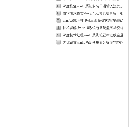
于启动计算机时出现了页面...
深度恢复win10系统安装日语输入法的步
骤...
微软表示将暂停win7 pC预览版更新：准备
推送UUp的修复方案...
win7系统下打印机出现脱机状态的解除的步
骤介绍...
技术员解决win10系统电脑硬盘图标变样的
方案...
深度技术处理win10系统笔记本在线全屏看
电影时出现白屏的方案...
为你设置win10系统使用蓝牙提示“搜索不到
设备”的步骤...