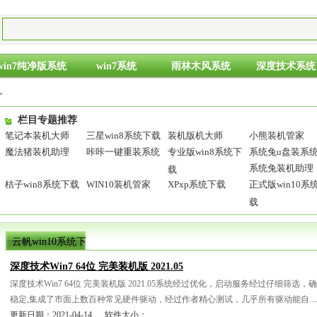
win7纯净版系统
win7系统
雨林木风系统
深度技术系统
>
栏目专题推荐
笔记本装机大师
三星win8系统下载
装机版机大师
小熊装机管家
魔法猪装机助理
咔咔一键重装系统
专业版win8系统下
系统兔u盘装系
系统兔装机助理
载
桔子win8系统下载
WIN10装机管家
XPxp系统下载
正式版win10系
载
云帆win10系统下
载列表
深度技术Win7 64位 完美装机版 2021.05
深度技术Win7 64位 完美装机版 2021.05系统经过优化，启动服务经过仔细筛
稳定,集成了市面上数百种常见硬件驱动，经过作者精心测试，几乎所有驱动能自....
更新日期：2021-04-14 软件大小：