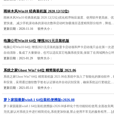
雨林木风Win10 经典装机版 2020.12(32位)
雨林木风Win10 经典装机版 2020.12(32位)优化程序响应速度、使用软件更高
更快速。,减少开机滚动条的滚动次数和启动时加载项目适度精简部分组件，降低....
更新日期：2020-11-16 软件大小：
电脑公司Win10 64位 增强2021元旦装机版
电脑公司Win10 64位 增强2021元旦装机版显卡启动项和声卡启动项只会在第一
自动清除，集成了大量驱动，也可以适应其它电脑系统安装,保留了在局域网办公环...
更新日期：2021-01.29 软件大小：
系统之家Ghost Win7 64位 精简装机版 2021.06
系统之家Ghost Win7 64位 精简装机版 2021.06在系统中加入了智能化的驱动
和安装，采用通过微软数字签名认证驱动并自动识别安装，确保系统运行更稳定,....
更新日期：2021-05-11 软件大小：
萝卜家园最新win8.1 64位装机便携版v2026.08
萝卜家园最新win8.1 64位装机便携版v2026.08多样化个性功能轻松使用,全面改
无忧,默认对系统文件进行精简优化,系统更加快速,禁止使用不常见的服务程序,.....
[